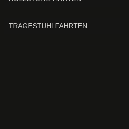
TRAGESTUHLFAHRTEN
DIALYSEFAHRTEN
BESTRAHLUNGSFAHRTEN
BEHINDERTEN /
ROLLSTUHLTAXIS